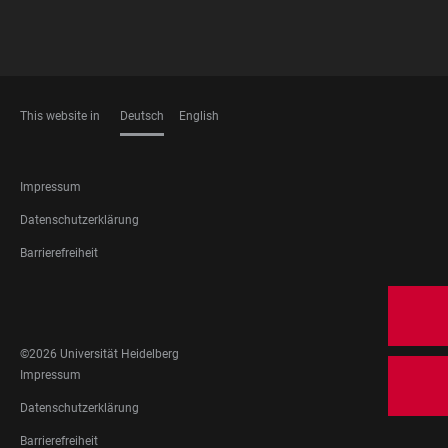
This website in
Deutsch
English
SPRACHEN
FOOTER
Impressum
LEGAL
Datenschutzerklärung
Barrierefreiheit
FOOTER
SOCIAL
MEDIA
©2026 Universität Heidelberg
FOOTER
Impressum
LEGAL
Datenschutzerklärung
Barrierefreiheit