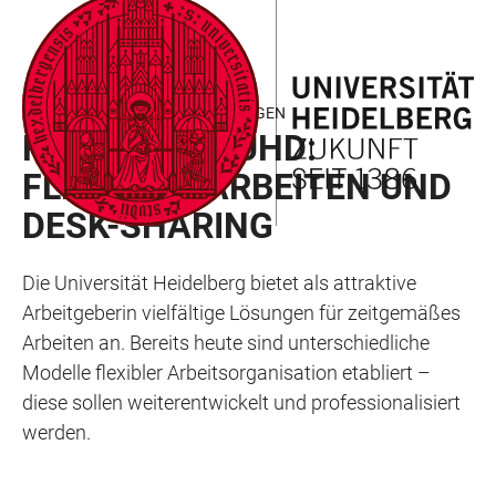
ZUM
HAUPTNAVIGATION
WEBSEITENSUCHE
LINKS
HAUPTINHALT
ÖFFNEN
ÖFFNEN
ZUR
BARRIEREFREIHEIT
ATTRAKTIVE RAHMENBEDINGUNGEN
FLEXWORK@UHD:
FLEXIBLES ARBEITEN UND
DESK-SHARING
Die Universität Heidelberg bietet als attraktive
Arbeitgeberin vielfältige Lösungen für zeitgemäßes
Arbeiten an. Bereits heute sind unterschiedliche
Modelle flexibler Arbeitsorganisation etabliert –
diese sollen weiterentwickelt und professionalisiert
werden.