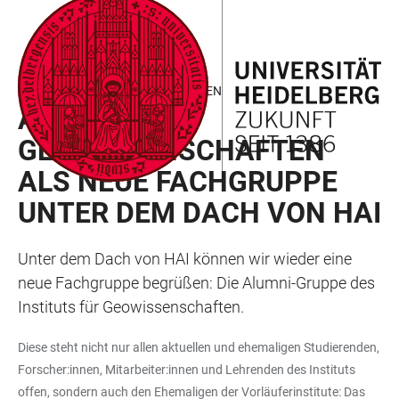
ZUM
HAUPTNAVIGATION
WEBSEITENSUCHE
LINKS
HAUPTINHALT
ÖFFNEN
ÖFFNEN
ZUR
BARRIEREFREIHEIT
FACHLICH – GEOWISSENSCHAFTEN
ALUMNI
GEOWISSENSCHAFTEN
ALS NEUE FACHGRUPPE
UNTER DEM DACH VON HAI
Unter dem Dach von HAI können wir wieder eine
neue Fachgruppe begrüßen: Die Alumni-Gruppe des
Instituts für Geowissenschaften.
Diese steht nicht nur allen aktuellen und ehemaligen Studierenden,
Forscher:innen, Mitarbeiter:innen und Lehrenden des Instituts
offen, sondern auch den Ehemaligen der Vorläuferinstitute: Das