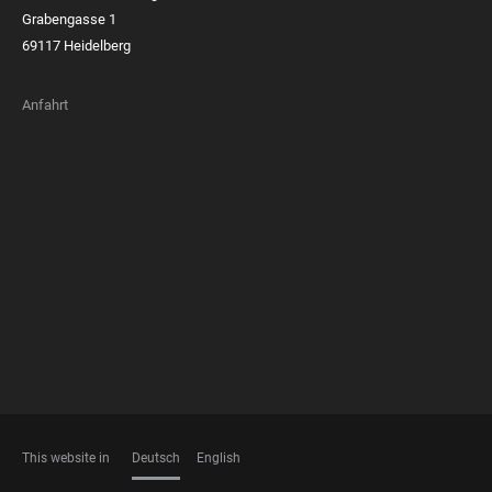
Grabengasse 1
69117 Heidelberg
Anfahrt
FOOTER
MEMBERSHIPS
This website in
Deutsch
English