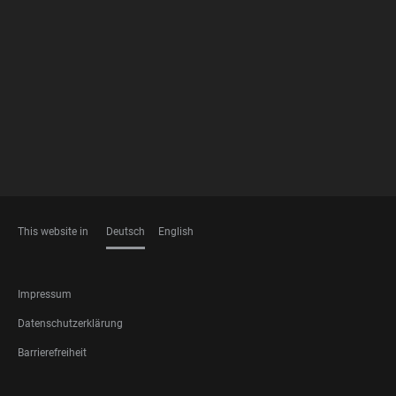
FOOTER
MEMBERSHIPS
This website in
Deutsch
English
SPRACHEN
FOOTER
Impressum
LEGAL
Datenschutzerklärung
Barrierefreiheit
FOOTER