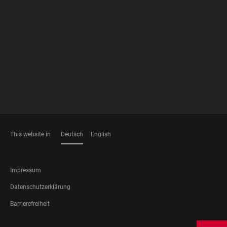
FOOTER
MEMBERSHIPS
This website in
Deutsch
English
SPRACHEN
FOOTER
Impressum
LEGAL
Datenschutzerklärung
Barrierefreiheit