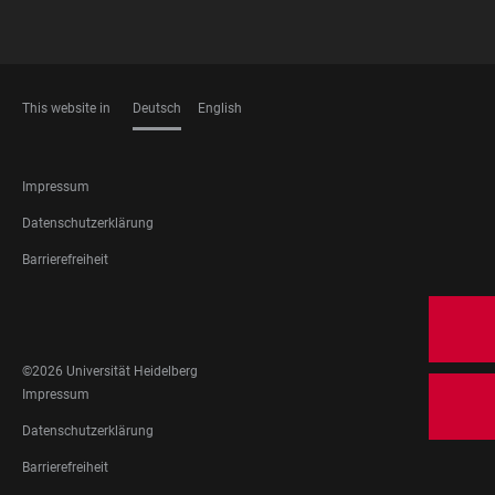
This website in
Deutsch
English
SPRACHEN
FOOTER
Impressum
LEGAL
Datenschutzerklärung
Barrierefreiheit
FOOTER
SOCIAL
MEDIA
©2026 Universität Heidelberg
FOOTER
Impressum
LEGAL
Datenschutzerklärung
Barrierefreiheit