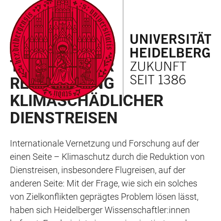
ZUM
HAUPTNAVIGATION
WEBSEITENSUCHE
LINKS
HAUPTINHALT
ÖFFNEN
ÖFFNEN
ZUR
BARRIEREFREIHEIT
RAN NEWSLETTER 02/2024
TOOLBOX ZUR
REDUZIERUNG
KLIMASCHÄDLICHER
DIENSTREISEN
Internationale Vernetzung und Forschung auf der
einen Seite – Klimaschutz durch die Reduktion von
Dienstreisen, insbesondere Flugreisen, auf der
anderen Seite: Mit der Frage, wie sich ein solches
von Zielkonflikten geprägtes Problem lösen lässt,
haben sich Heidelberger Wissenschaftler:innen