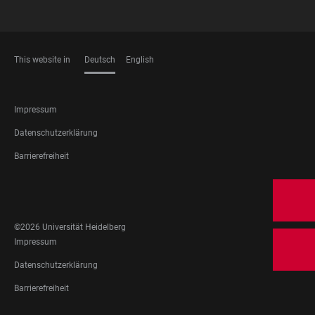
This website in
Deutsch
English
SPRACHEN
FOOTER
Impressum
LEGAL
Datenschutzerklärung
Barrierefreiheit
FOOTER
SOCIAL
MEDIA
©2026 Universität Heidelberg
FOOTER
Impressum
LEGAL
Datenschutzerklärung
Barrierefreiheit