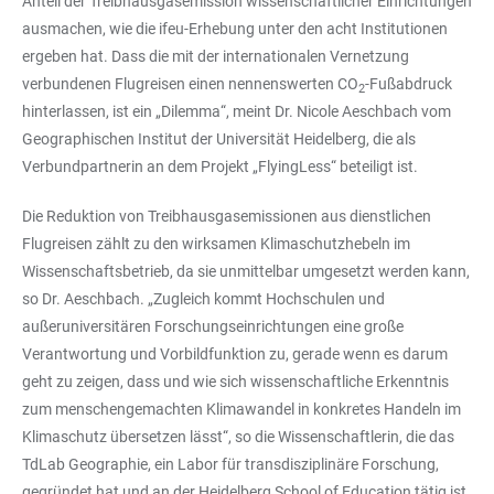
Anteil der Treibhausgasemission wissenschaftlicher Einrichtungen
ausmachen, wie die ifeu-Erhebung unter den acht Institutionen
ergeben hat. Dass die mit der internationalen Vernetzung
verbundenen Flugreisen einen nennenswerten CO
-Fußabdruck
2
hinterlassen, ist ein „Dilemma“, meint Dr. Nicole Aeschbach vom
Geographischen Institut der Universität Heidelberg, die als
Verbundpartnerin an dem Projekt „FlyingLess“ beteiligt ist.
Die Reduktion von Treibhausgasemissionen aus dienstlichen
Flugreisen zählt zu den wirksamen Klimaschutzhebeln im
Wissenschaftsbetrieb, da sie unmittelbar umgesetzt werden kann,
so Dr. Aeschbach. „Zugleich kommt Hochschulen und
außeruniversitären Forschungseinrichtungen eine große
Verantwortung und Vorbildfunktion zu, gerade wenn es darum
geht zu zeigen, dass und wie sich wissenschaftliche Erkenntnis
zum menschengemachten Klimawandel in konkretes Handeln im
Klimaschutz übersetzen lässt“, so die Wissenschaftlerin, die das
TdLab Geographie, ein Labor für transdisziplinäre Forschung,
gegründet hat und an der Heidelberg School of Education tätig ist.