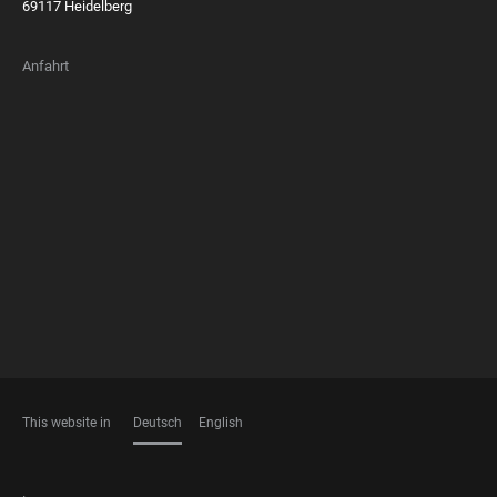
69117 Heidelberg
Anfahrt
FOOTER
MEMBERSHIPS
This website in
Deutsch
English
SPRACHEN