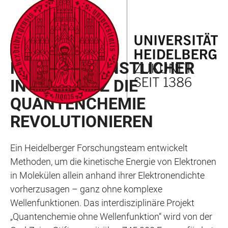
ZUM
HAUPTNAVIGATION
WEBSEITENSUCHE
LINKS
HAUPTINHALT
ÖFFNEN
ÖFFNEN
ZUR
BARRIEREFREIHEIT
RAN NEWSLETTER 02/2025
MITHILFE KÜNSTLICHER
INTELLIGENZ DIE
QUANTENCHEMIE
REVOLUTIONIEREN
Ein Heidelberger Forschungsteam entwickelt
Methoden, um die kinetische Energie von Elektronen
in Molekülen allein anhand ihrer Elektronendichte
vorherzusagen – ganz ohne komplexe
Wellenfunktionen. Das interdisziplinäre Projekt
„Quantenchemie ohne Wellenfunktion“ wird von der