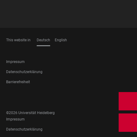
This website in
Deutsch
English
SPRACHEN
FOOTER
Impressum
LEGAL
Datenschutzerklärung
Barrierefreiheit
FOOTER
SOCIAL
MEDIA
©2026 Universität Heidelberg
FOOTER
Impressum
LEGAL
Datenschutzerklärung