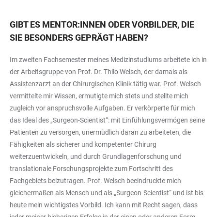
GIBT ES MENTOR:INNEN ODER VORBILDER, DIE
SIE BESONDERS GEPRÄGT HABEN?
Im zweiten Fachsemester meines Medizinstudiums arbeitete ich in
der Arbeitsgruppe von Prof. Dr. Thilo Welsch, der damals als
Assistenzarzt an der Chirurgischen Klinik tätig war. Prof. Welsch
vermittelte mir Wissen, ermutigte mich stets und stellte mich
zugleich vor anspruchsvolle Aufgaben. Er verkörperte für mich
das Ideal des „Surgeon-Scientist“: mit Einfühlungsvermögen seine
Patienten zu versorgen, unermüdlich daran zu arbeiteten, die
Fähigkeiten als sicherer und kompetenter Chirurg
weiterzuentwickeln, und durch Grundlagenforschung und
translationale Forschungsprojekte zum Fortschritt des
Fachgebiets beizutragen. Prof. Welsch beeindruckte mich
gleichermaßen als Mensch und als „Surgeon-Scientist“ und ist bis
heute mein wichtigstes Vorbild. Ich kann mit Recht sagen, dass
jeder meiner bisherigen Erfolge in der einen oder anderen Form