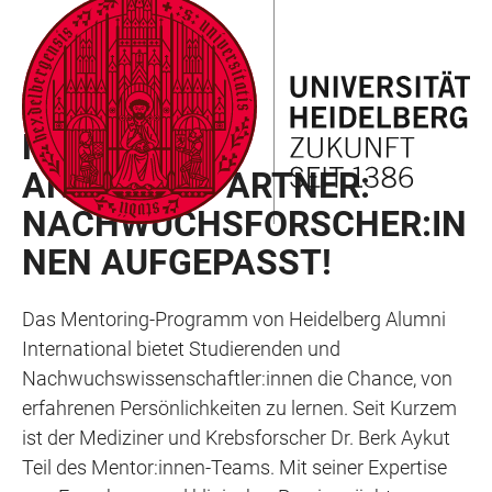
ZUM
HAUPTNAVIGATION
WEBSEITENSUCHE
LINKS
HAUPTINHALT
ÖFFNEN
ÖFFNEN
ZUR
BARRIEREFREIHEIT
RAN NEWSLETTER 02/2025
NEUER
ANSPRECHPARTNER:
NACHWUCHSFORSCHER:IN
NEN AUFGEPASST!
Das Mentoring-Programm von Heidelberg Alumni
International bietet Studierenden und
Nachwuchswissenschaftler:innen die Chance, von
erfahrenen Persönlichkeiten zu lernen. Seit Kurzem
ist der Mediziner und Krebsforscher Dr. Berk Aykut
Teil des Mentor:innen-Teams. Mit seiner Expertise