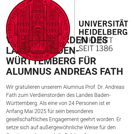
ZUM
HAUPTNAVIGATION
WEBSEITENSUCHE
LINKS
HAUPTINHALT
ÖFFNEN
ÖFFNEN
ZUR
BARRIEREFREIHEIT
EHRUNG
VERDIENSTORDEN DES
LANDES BADEN-
WÜRTTEMBERG FÜR
ALUMNUS ANDREAS FATH
Wir gratulieren unserem Alumnus Prof. Dr. Andreas
Fath zum Verdienstorden des Landes Baden-
Württemberg. Als eine von 24 Personen ist er
Anfang Mai 2025 für sein besonderes
gesellschaftliches Engagement geehrt worden. Er
setze sich auf außergewöhnliche Weise für den